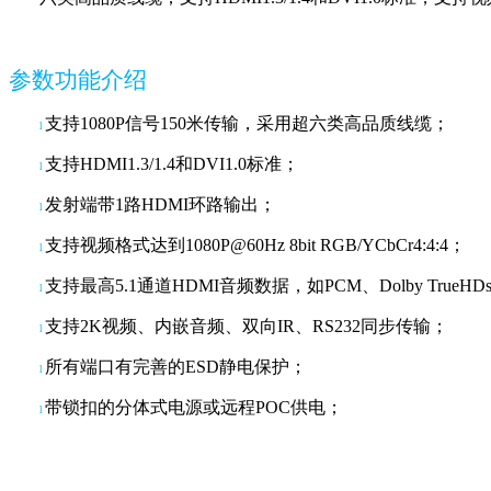
参数功能介绍
支持
1080P信号150米传输，采用超六类高品质线缆；
l
支持
HDMI1.3/1.4和DVI1.0标准；
l
发射端带
1路HDMI环路输出；
l
支持视频格式达到
1080P@60Hz 8bit RGB/YCbCr4:4:4；
l
支持最高
5.1通道HDMI音频数据，如PCM、Dolby TrueHD
l
支持
2K视频、内嵌音频、双向IR、RS232同步传输；
l
所有端口有完善的
ESD静电保护；
l
带锁扣的分体式电源或远程
POC供电；
l