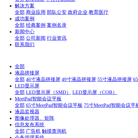
解决方案
全部
商业应用
部队公安
政府企业
教育医疗
成功案例
全部
经典案例
案例名录
新闻中心
全部
公司新闻
行业资讯
联系我们
全部
液晶拼接屏
全部
46寸液晶拼接屏
49寸液晶拼接屏
55寸液晶拼接屏
6
LED显示屏
全部
LED显示屏（SMD）
LED显示屏（COB）
MeetPad智能会议平板
全部
65寸MeetPad智能会议平板
75寸MeetPad智能会议平
液晶监视器
图像处理器、矩阵
信息发布系统
全部
广告机
触摸查询机
会务管理系统