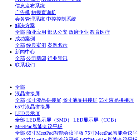
信息发布系统
广告机
触摸查询机
会务管理系统
中控控制系统
解决方案
全部
商业应用
部队公安
政府企业
教育医疗
成功案例
全部
经典案例
案例名录
新闻中心
全部
公司新闻
行业资讯
联系我们
全部
液晶拼接屏
全部
46寸液晶拼接屏
49寸液晶拼接屏
55寸液晶拼接屏
65寸液晶拼接屏
LED显示屏
全部
LED显示屏（SMD）
LED显示屏（COB）
MeetPad智能会议平板
全部
65寸MeetPad智能会议平板
75寸MeetPad智能会议平
板
86寸MeetPad智能会议平板
98寸MeetPad智能会议平板