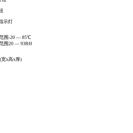
钮
D指示灯
范围-20 ― 85℃
范围20 ― 93RH
m(宽x高x厚)