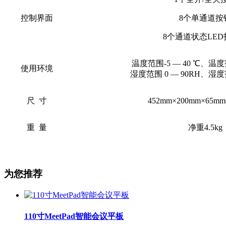
控制界面
8个单通道按
8个通道状态LE
温度范围
-5 ― 40 ℃、温度
使用环境
湿度范围
0 ― 90RH、湿度
尺
寸
452mm×200mm×65m
重
量
净重
4.5kg
为您推荐
110寸MeetPad智能会议平板