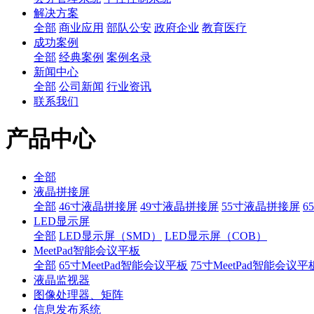
解决方案
全部
商业应用
部队公安
政府企业
教育医疗
成功案例
全部
经典案例
案例名录
新闻中心
全部
公司新闻
行业资讯
联系我们
产品中心
全部
液晶拼接屏
全部
46寸液晶拼接屏
49寸液晶拼接屏
55寸液晶拼接屏
6
LED显示屏
全部
LED显示屏（SMD）
LED显示屏（COB）
MeetPad智能会议平板
全部
65寸MeetPad智能会议平板
75寸MeetPad智能会议平
液晶监视器
图像处理器、矩阵
信息发布系统