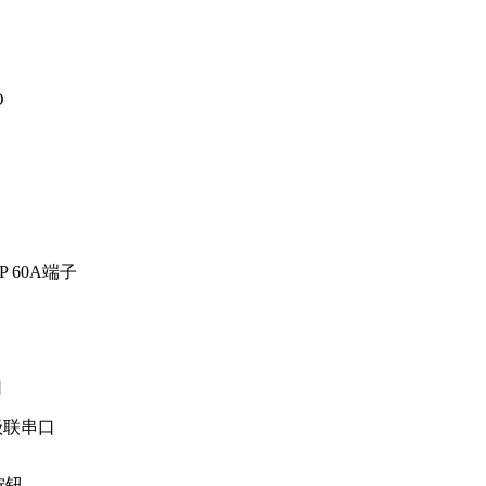
O
3P 60A端子
口
级联串口
按钮