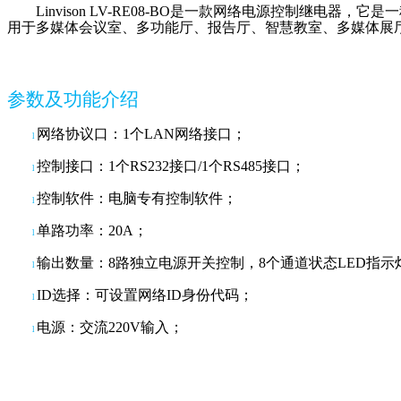
Linvison LV-RE08-BO是一款网络电源控制继电器
，
它
是一
用于多媒体会议室、多功能厅、报告厅、智慧教室、多媒体展
参数
及
功能介绍
网络协议口：
1个LAN网络接口；
l
控制接口：
1个RS232接口/1个RS485接口；
l
控制软件：电脑
专有
控制软件；
l
单路功率：
20A；
l
输出数量：
8路独立电源开关控制
，
8个通道状态LED指示
l
ID选择：可设置网络ID身份代码；
l
电源：交流
220V输入
；
l