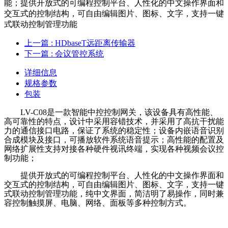
能；提供开放式的可编程控制平台、人性化的中文操作界面和
交互式的控制结构，可自由编辑图片、图标、文字，支持一键
式联动控制管理功能
上一篇
: HDbaseT远距离传输器
下一篇
: 会议管控系统
详细信息
规格参数
包装
LV-
C08是一款智能中控控制网关，该设备
具有
高性能、
高可靠性的
特点
，设计中采用容错技术，并采用了高抗干扰能
力的通信接口电路，保证了系统的稳定性
；设备内嵌语音识别
合成模块及接口，可播放软件系统语音提示；高性能的配置及
网络扩展性
支持
对接各种硬件
视讯终端
，实现各种视频会议控
制功能；
提供开放式的可编程控制平台、人性化的中文操作界面和
交互式的控制结构，可自由编辑图片、图标、文字
，
支持一键
式联动控制管理功能，纯中文界面，简洁明了易操作
，
同时
兼
容控制
触摸屏、电脑、网络、面板等多种控制方式
。