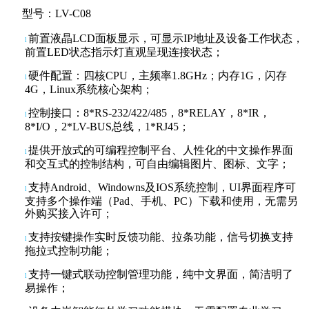
型号：
LV-C0
8
前置液晶
LCD面板
显示
，可显示
IP地址及设备工作状态，
l
前置
LED状态指示灯直观
呈现
连接状态
；
硬件配置：四核
CPU
，主频率
1.8GHz；内存1G，闪存
l
4G
，
Linux系统核心架构；
控制接口：
8*
RS-232
/422/485
，
8*
RELAY
，
8
*
IR
，
l
8*
I/O
，
2*LV-BUS总线，1*RJ45
；
提供开放式的可编程控制平台、人性化的中文操作界面
l
和交互式的控制结构，可自由编辑图片、图标、文字
；
支持
Android、Windowns及IOS系统控制，UI界面程序可
l
支持多个操作端（Pad、手机、PC）下载和使用，无需另
外购买接入许可；
支持按键操作实时反馈功能、拉条功能，信号切换支持
l
拖拉式控制功能；
支持一键式联动控制管理功能，纯中文界面，简洁明了
l
易操作
；